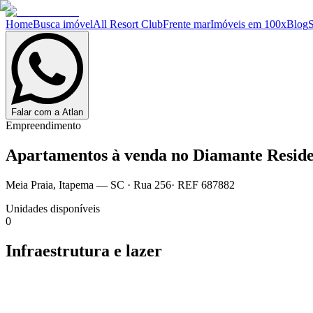
Home
Busca imóvel
All Resort Club
Frente mar
Imóveis em 100x
Blog
Falar com a Atlan
Empreendimento
Apartamentos à venda no
Diamante Reside
Meia Praia
,
Itapema
— SC
·
Rua 256
· REF
687882
Unidades disponíveis
0
Infraestrutura e lazer