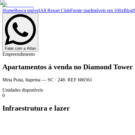
Home
Busca imóvel
All Resort Club
Frente mar
Imóveis em 100x
Blog
Falar com a Atlan
Empreendimento
Apartamentos à venda no
Diamond Tower
Meia Praia
,
Itapema
— SC
·
248
· REF
686561
Unidades disponíveis
0
Infraestrutura e lazer