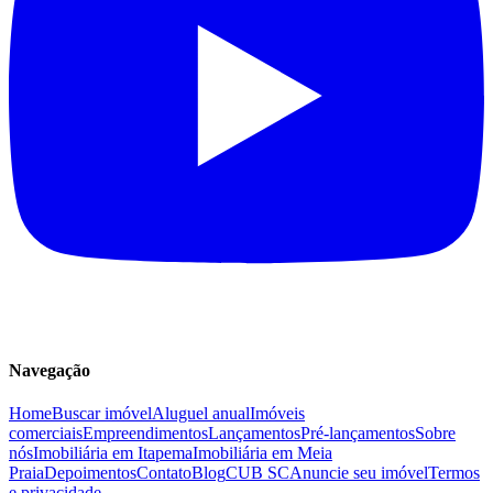
Navegação
Home
Buscar imóvel
Aluguel anual
Imóveis
comerciais
Empreendimentos
Lançamentos
Pré-lançamentos
Sobre
nós
Imobiliária em Itapema
Imobiliária em Meia
Praia
Depoimentos
Contato
Blog
CUB SC
Anuncie seu imóvel
Termos
e privacidade