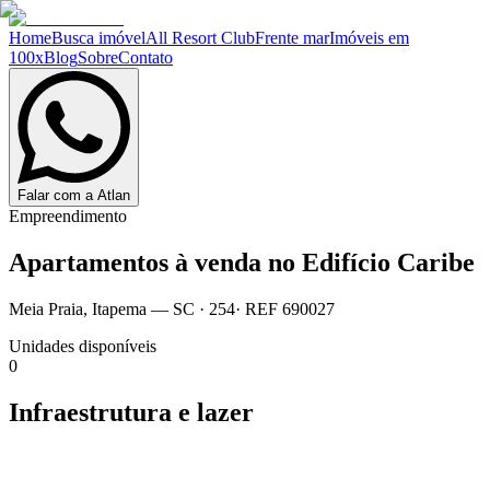
Home
Busca imóvel
All Resort Club
Frente mar
Imóveis em
100x
Blog
Sobre
Contato
Falar com a Atlan
Empreendimento
Apartamentos à venda no
Edifício Caribe
Meia Praia
,
Itapema
— SC
·
254
· REF
690027
Unidades disponíveis
0
Infraestrutura e lazer