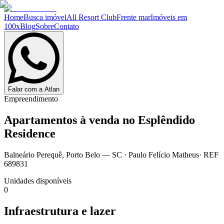
Home
Busca imóvel
All Resort Club
Frente mar
Imóveis em
100x
Blog
Sobre
Contato
Falar com a Atlan
Empreendimento
Apartamentos à venda no
Esplêndido
Residence
Balneário Perequê
,
Porto Belo
— SC
·
Paulo Felício Matheus
· REF
689831
Unidades disponíveis
0
Infraestrutura e lazer