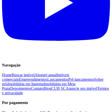
Navegação
Home
Buscar imóvel
Aluguel anual
Imóveis
comerciais
Empreendimentos
Lançamentos
Pré-lançamentos
Sobre
nós
Imobiliária em Itapema
Imobiliária em Meia
Praia
Depoimentos
Contato
Blog
CUB SC
Anuncie seu imóvel
Termos
e privacidade
Por pagamento