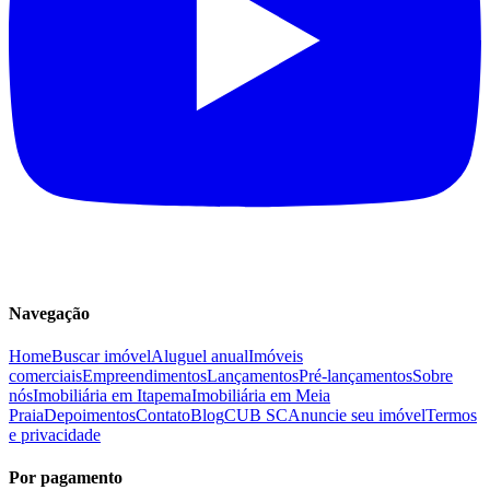
Navegação
Home
Buscar imóvel
Aluguel anual
Imóveis
comerciais
Empreendimentos
Lançamentos
Pré-lançamentos
Sobre
nós
Imobiliária em Itapema
Imobiliária em Meia
Praia
Depoimentos
Contato
Blog
CUB SC
Anuncie seu imóvel
Termos
e privacidade
Por pagamento