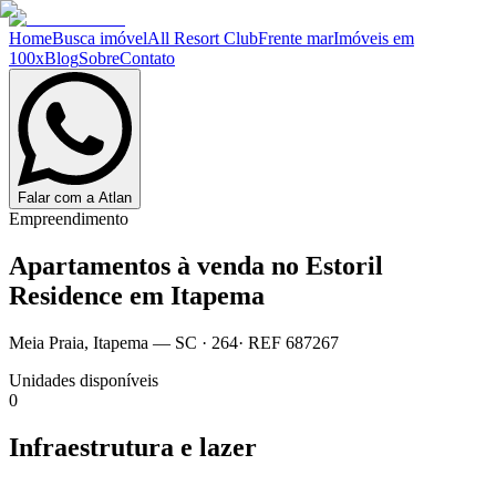
Home
Busca imóvel
All Resort Club
Frente mar
Imóveis em
100x
Blog
Sobre
Contato
Falar com a Atlan
Empreendimento
Apartamentos à venda no
Estoril
Residence em Itapema
Meia Praia
,
Itapema
— SC
·
264
· REF
687267
Unidades disponíveis
0
Infraestrutura e lazer