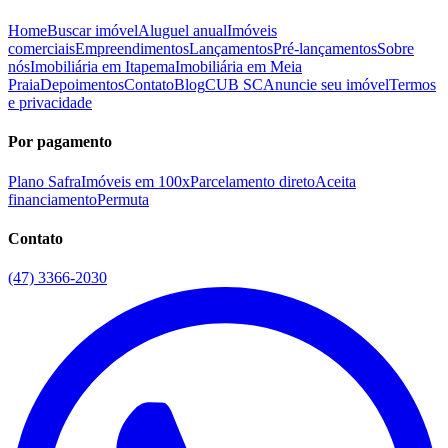
Home
Buscar imóvel
Aluguel anual
Imóveis
comerciais
Empreendimentos
Lançamentos
Pré-lançamentos
Sobre
nós
Imobiliária em Itapema
Imobiliária em Meia
Praia
Depoimentos
Contato
Blog
CUB SC
Anuncie seu imóvel
Termos
e privacidade
Por pagamento
Plano Safra
Imóveis em 100x
Parcelamento direto
Aceita
financiamento
Permuta
Contato
(47) 3366-2030