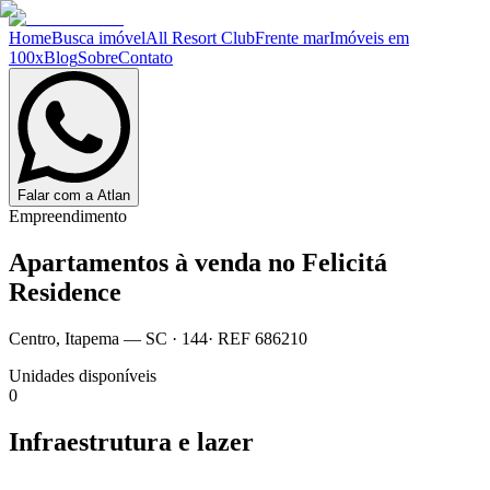
Home
Busca imóvel
All Resort Club
Frente mar
Imóveis em
100x
Blog
Sobre
Contato
Falar com a Atlan
Empreendimento
Apartamentos à venda no
Felicitá
Residence
Centro
,
Itapema
— SC
·
144
· REF
686210
Unidades disponíveis
0
Infraestrutura e lazer