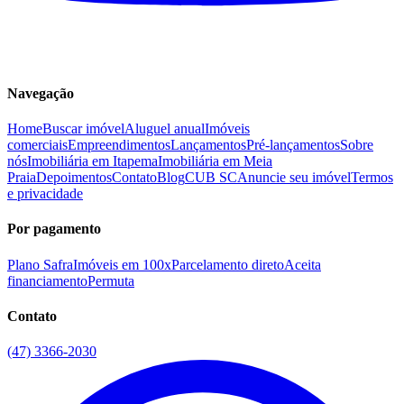
Navegação
Home
Buscar imóvel
Aluguel anual
Imóveis
comerciais
Empreendimentos
Lançamentos
Pré-lançamentos
Sobre
nós
Imobiliária em Itapema
Imobiliária em Meia
Praia
Depoimentos
Contato
Blog
CUB SC
Anuncie seu imóvel
Termos
e privacidade
Por pagamento
Plano Safra
Imóveis em 100x
Parcelamento direto
Aceita
financiamento
Permuta
Contato
(47) 3366-2030