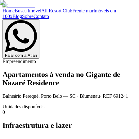
Home
Busca imóvel
All Resort Club
Frente mar
Imóveis em
100x
Blog
Sobre
Contato
Falar com a Atlan
Empreendimento
Apartamentos à venda no
Gigante de
Nazaré Residence
Balneário Perequê
,
Porto Belo
— SC
·
Blumenau
· REF
691241
Unidades disponíveis
0
Infraestrutura e lazer