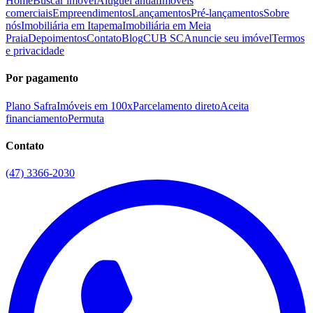
Home
Buscar imóvel
Aluguel anual
Imóveis
comerciais
Empreendimentos
Lançamentos
Pré-lançamentos
Sobre
nós
Imobiliária em Itapema
Imobiliária em Meia
Praia
Depoimentos
Contato
Blog
CUB SC
Anuncie seu imóvel
Termos
e privacidade
Por pagamento
Plano Safra
Imóveis em 100x
Parcelamento direto
Aceita
financiamento
Permuta
Contato
(47) 3366-2030