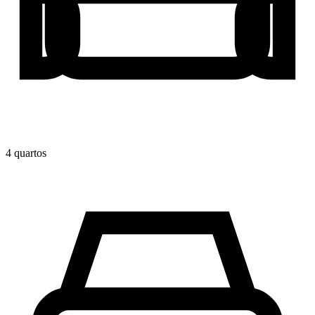
4
quarto
s