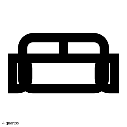
4
quarto
s