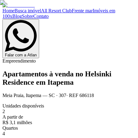
Home
Busca imóvel
All Resort Club
Frente mar
Imóveis em
100x
Blog
Sobre
Contato
Falar com a Atlan
Empreendimento
Apartamentos à venda no
Helsinki
Residence em Itapema
Meia Praia
,
Itapema
— SC
·
307
· REF
686118
Unidades disponíveis
2
A partir de
R$ 3,1 milhões
Quartos
4