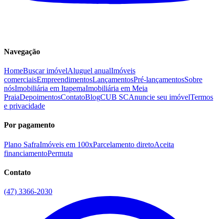
Navegação
Home
Buscar imóvel
Aluguel anual
Imóveis
comerciais
Empreendimentos
Lançamentos
Pré-lançamentos
Sobre
nós
Imobiliária em Itapema
Imobiliária em Meia
Praia
Depoimentos
Contato
Blog
CUB SC
Anuncie seu imóvel
Termos
e privacidade
Por pagamento
Plano Safra
Imóveis em 100x
Parcelamento direto
Aceita
financiamento
Permuta
Contato
(47) 3366-2030