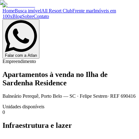
Home
Busca imóvel
All Resort Club
Frente mar
Imóveis em
100x
Blog
Sobre
Contato
Falar com a Atlan
Empreendimento
Apartamentos à venda no
Ilha de
Sardenha Residence
Balneário Perequê
,
Porto Belo
— SC
·
Felipe Sestren
· REF
690416
Unidades disponíveis
0
Infraestrutura e lazer