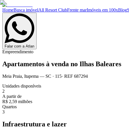
Home
Busca imóvel
All Resort Club
Frente mar
Imóveis em 100x
Blog
Falar com a Atlan
Empreendimento
Apartamentos à venda no
Ilhas Baleares
Meia Praia
,
Itapema
— SC
·
115
· REF
687294
Unidades disponíveis
2
A partir de
R$ 2,59 milhões
Quartos
3
Infraestrutura e lazer