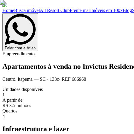
Home
Busca imóvel
All Resort Club
Frente mar
Imóveis em 100x
Blog
Falar com a Atlan
Empreendimento
Apartamentos à venda no
Invictus Residen
Centro
,
Itapema
— SC
·
133c
· REF
686968
Unidades disponíveis
1
A partir de
R$ 3,5 milhões
Quartos
4
Infraestrutura e lazer