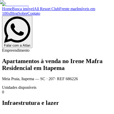
Home
Busca imóvel
All Resort Club
Frente mar
Imóveis em
100x
Blog
Sobre
Contato
Falar com a Atlan
Empreendimento
Apartamentos à venda no
Irene Mafra
Residencial em Itapema
Meia Praia
,
Itapema
— SC
·
207
· REF
686226
Unidades disponíveis
0
Infraestrutura e lazer