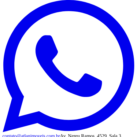
contato@atlanimoveis.com.br
Av. Nereu Ramos, 4529, Sala 3