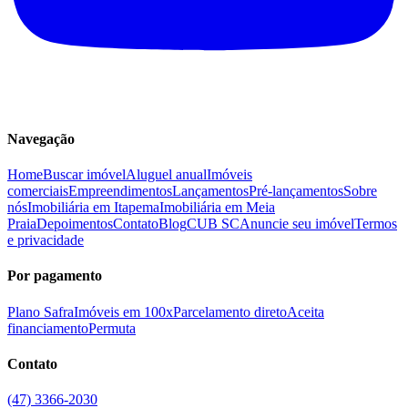
Navegação
Home
Buscar imóvel
Aluguel anual
Imóveis
comerciais
Empreendimentos
Lançamentos
Pré-lançamentos
Sobre
nós
Imobiliária em Itapema
Imobiliária em Meia
Praia
Depoimentos
Contato
Blog
CUB SC
Anuncie seu imóvel
Termos
e privacidade
Por pagamento
Plano Safra
Imóveis em 100x
Parcelamento direto
Aceita
financiamento
Permuta
Contato
(47) 3366-2030