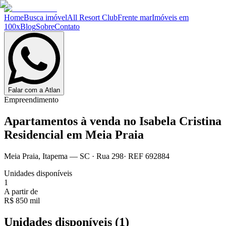
Home
Busca imóvel
All Resort Club
Frente mar
Imóveis em
100x
Blog
Sobre
Contato
Falar com a Atlan
Empreendimento
Apartamentos à venda no
Isabela Cristina
Residencial em Meia Praia
Meia Praia
,
Itapema
— SC
·
Rua 298
· REF
692884
Unidades disponíveis
1
A partir de
R$ 850 mil
Unidades disponíveis (
1
)