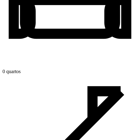
0
quarto
s