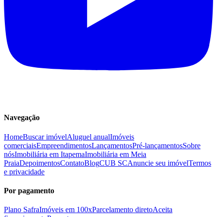
Navegação
Home
Buscar imóvel
Aluguel anual
Imóveis
comerciais
Empreendimentos
Lançamentos
Pré-lançamentos
Sobre
nós
Imobiliária em Itapema
Imobiliária em Meia
Praia
Depoimentos
Contato
Blog
CUB SC
Anuncie seu imóvel
Termos
e privacidade
Por pagamento
Plano Safra
Imóveis em 100x
Parcelamento direto
Aceita