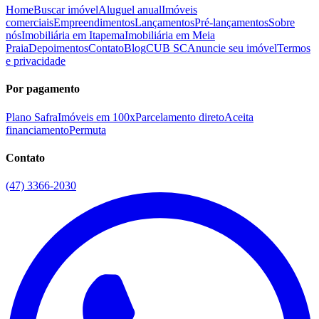
Home
Buscar imóvel
Aluguel anual
Imóveis
comerciais
Empreendimentos
Lançamentos
Pré-lançamentos
Sobre
nós
Imobiliária em Itapema
Imobiliária em Meia
Praia
Depoimentos
Contato
Blog
CUB SC
Anuncie seu imóvel
Termos
e privacidade
Por pagamento
Plano Safra
Imóveis em 100x
Parcelamento direto
Aceita
financiamento
Permuta
Contato
(47) 3366-2030