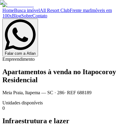
Home
Busca imóvel
All Resort Club
Frente mar
Imóveis em
100x
Blog
Sobre
Contato
Falar com a Atlan
Empreendimento
Apartamentos à venda no
Itapocoroy
Residencial
Meia Praia
,
Itapema
— SC
·
286
· REF
688189
Unidades disponíveis
0
Infraestrutura e lazer