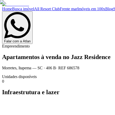
Home
Busca imóvel
All Resort Club
Frente mar
Imóveis em 100x
Blog
Falar com a Atlan
Empreendimento
Apartamentos à venda no
Jazz Residence
Morretes
,
Itapema
— SC
·
406 B
· REF
686578
Unidades disponíveis
0
Infraestrutura e lazer