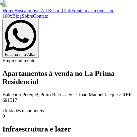
Home
Busca imóvel
All Resort Club
Frente mar
Imóveis em
100x
Blog
Sobre
Contato
Falar com a Atlan
Empreendimento
Apartamentos à venda no
La Prima
Residencial
Balneário Perequê
,
Porto Belo
— SC
·
Joao Manoel Jacques
· REF
691517
Unidades disponíveis
0
Infraestrutura e lazer