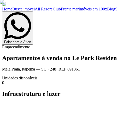
Home
Busca imóvel
All Resort Club
Frente mar
Imóveis em 100x
Blog
Falar com a Atlan
Empreendimento
Apartamentos à venda no
Le Park Residen
Meia Praia
,
Itapema
— SC
·
248
· REF
691361
Unidades disponíveis
0
Infraestrutura e lazer