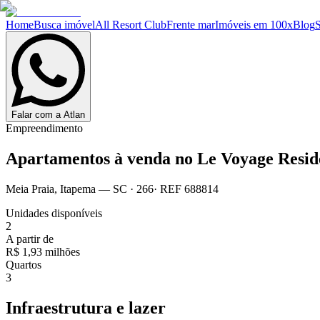
Home
Busca imóvel
All Resort Club
Frente mar
Imóveis em 100x
Blog
Falar com a Atlan
Empreendimento
Apartamentos à venda no
Le Voyage Resid
Meia Praia
,
Itapema
— SC
·
266
· REF
688814
Unidades disponíveis
2
A partir de
R$ 1,93 milhões
Quartos
3
Infraestrutura e lazer