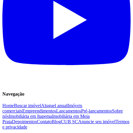
Navegação
Home
Buscar imóvel
Aluguel anual
Imóveis
comerciais
Empreendimentos
Lançamentos
Pré-lançamentos
Sobre
nós
Imobiliária em Itapema
Imobiliária em Meia
Praia
Depoimentos
Contato
Blog
CUB SC
Anuncie seu imóvel
Termos
e privacidade