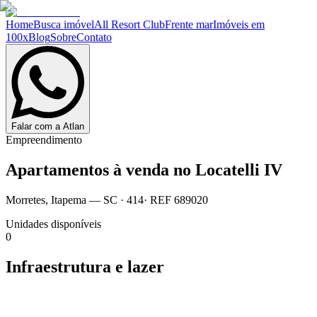
Home
Busca imóvel
All Resort Club
Frente mar
Imóveis em
100x
Blog
Sobre
Contato
Falar com a Atlan
Empreendimento
Apartamentos à venda no
Locatelli IV
Morretes
,
Itapema
— SC
·
414
· REF
689020
Unidades disponíveis
0
Infraestrutura e lazer