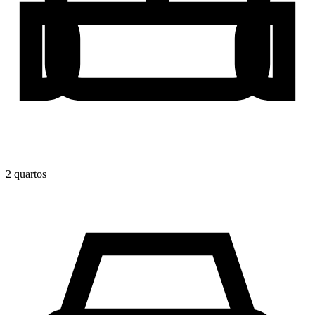
2
quarto
s