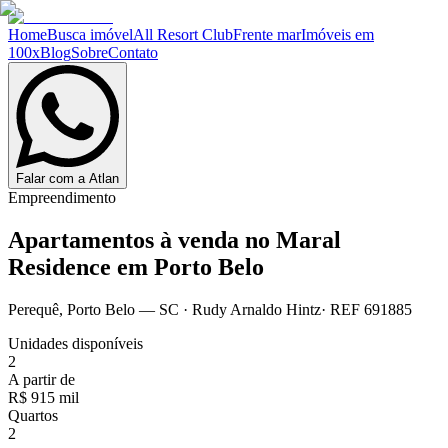
Home
Busca imóvel
All Resort Club
Frente mar
Imóveis em
100x
Blog
Sobre
Contato
Falar com a Atlan
Empreendimento
Apartamentos à venda no
Maral
Residence em Porto Belo
Perequê
,
Porto Belo
— SC
·
Rudy Arnaldo Hintz
· REF
691885
Unidades disponíveis
2
A partir de
R$ 915 mil
Quartos
2