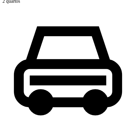
2
quarto
s