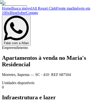
Home
Busca imóvel
All Resort Club
Frente mar
Imóveis em
100x
Blog
Sobre
Contato
Falar com a Atlan
Empreendimento
Apartamentos à venda no
Maria's
Residencial
Morretes
,
Itapema
— SC
·
410
· REF
687504
Unidades disponíveis
0
Infraestrutura e lazer