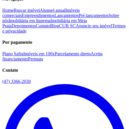
Home
Buscar imóvel
Aluguel anual
Imóveis
comerciais
Empreendimentos
Lançamentos
Pré-lançamentos
Sobre
nós
Imobiliária em Itapema
Imobiliária em Meia
Praia
Depoimentos
Contato
Blog
CUB SC
Anuncie seu imóvel
Termos
e privacidade
Por pagamento
Plano Safra
Imóveis em 100x
Parcelamento direto
Aceita
financiamento
Permuta
Contato
(47) 3366-2030