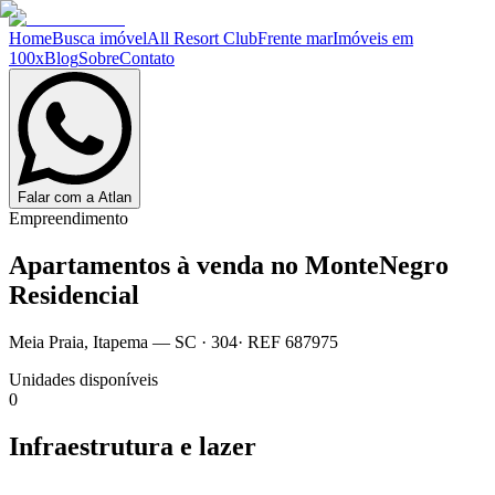
Home
Busca imóvel
All Resort Club
Frente mar
Imóveis em
100x
Blog
Sobre
Contato
Falar com a Atlan
Empreendimento
Apartamentos à venda no
MonteNegro
Residencial
Meia Praia
,
Itapema
— SC
·
304
· REF
687975
Unidades disponíveis
0
Infraestrutura e lazer