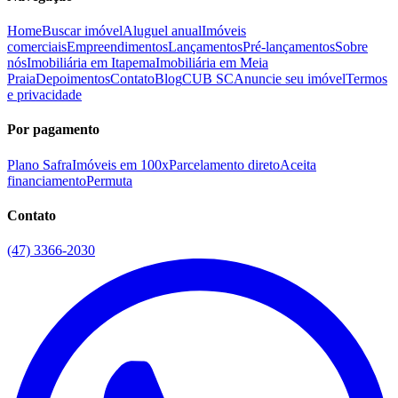
Home
Buscar imóvel
Aluguel anual
Imóveis
comerciais
Empreendimentos
Lançamentos
Pré-lançamentos
Sobre
nós
Imobiliária em Itapema
Imobiliária em Meia
Praia
Depoimentos
Contato
Blog
CUB SC
Anuncie seu imóvel
Termos
e privacidade
Por pagamento
Plano Safra
Imóveis em 100x
Parcelamento direto
Aceita
financiamento
Permuta
Contato
(47) 3366-2030