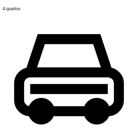
4
quarto
s