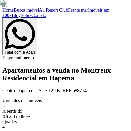
Home
Busca imóvel
All Resort Club
Frente mar
Imóveis em
100x
Blog
Sobre
Contato
Falar com a Atlan
Empreendimento
Apartamentos à venda no
Montreux
Residencial em Itapema
Centro
,
Itapema
— SC
·
129 B
· REF
688754
Unidades disponíveis
3
A partir de
R$ 2,3 milhões
Quartos
4