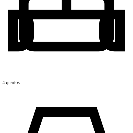
4
quarto
s