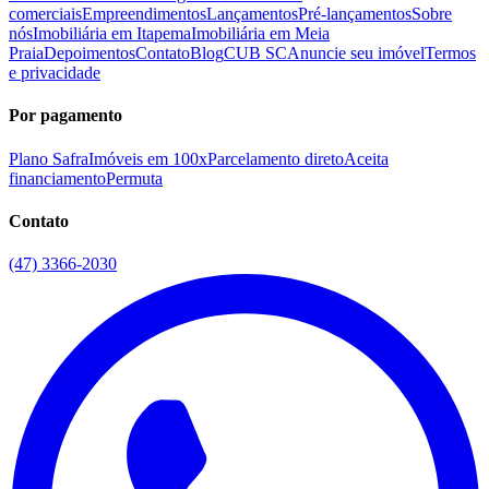
comerciais
Empreendimentos
Lançamentos
Pré-lançamentos
Sobre
nós
Imobiliária em Itapema
Imobiliária em Meia
Praia
Depoimentos
Contato
Blog
CUB SC
Anuncie seu imóvel
Termos
e privacidade
Por pagamento
Plano Safra
Imóveis em 100x
Parcelamento direto
Aceita
financiamento
Permuta
Contato
(47) 3366-2030