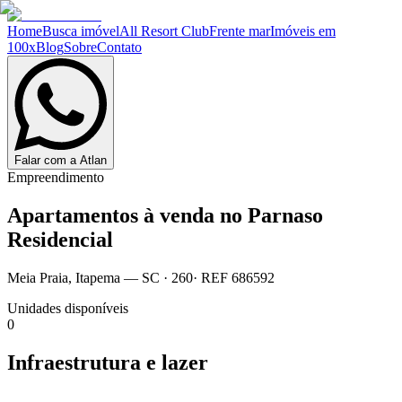
Home
Busca imóvel
All Resort Club
Frente mar
Imóveis em
100x
Blog
Sobre
Contato
Falar com a Atlan
Empreendimento
Apartamentos à venda no
Parnaso
Residencial
Meia Praia
,
Itapema
— SC
·
260
· REF
686592
Unidades disponíveis
0
Infraestrutura e lazer