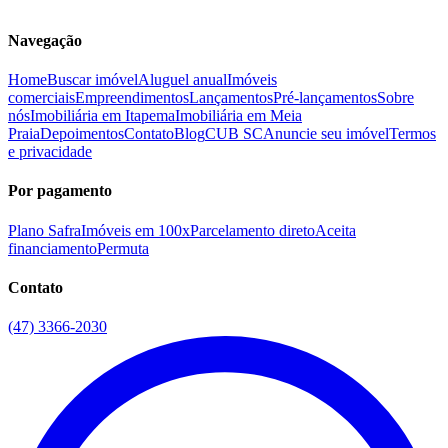
Navegação
Home
Buscar imóvel
Aluguel anual
Imóveis
comerciais
Empreendimentos
Lançamentos
Pré-lançamentos
Sobre
nós
Imobiliária em Itapema
Imobiliária em Meia
Praia
Depoimentos
Contato
Blog
CUB SC
Anuncie seu imóvel
Termos
e privacidade
Por pagamento
Plano Safra
Imóveis em 100x
Parcelamento direto
Aceita
financiamento
Permuta
Contato
(47) 3366-2030