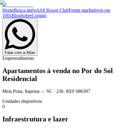
Home
Busca imóvel
All Resort Club
Frente mar
Imóveis em
100x
Blog
Sobre
Contato
Falar com a Atlan
Empreendimento
Apartamentos à venda no
Por do Sol
Residencial
Meia Praia
,
Itapema
— SC
·
236
· REF
686397
Unidades disponíveis
0
Infraestrutura e lazer