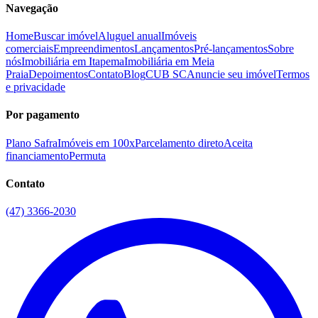
Navegação
Home
Buscar imóvel
Aluguel anual
Imóveis
comerciais
Empreendimentos
Lançamentos
Pré-lançamentos
Sobre
nós
Imobiliária em Itapema
Imobiliária em Meia
Praia
Depoimentos
Contato
Blog
CUB SC
Anuncie seu imóvel
Termos
e privacidade
Por pagamento
Plano Safra
Imóveis em 100x
Parcelamento direto
Aceita
financiamento
Permuta
Contato
(47) 3366-2030