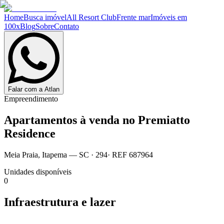
Home
Busca imóvel
All Resort Club
Frente mar
Imóveis em
100x
Blog
Sobre
Contato
Falar com a Atlan
Empreendimento
Apartamentos à venda no
Premiatto
Residence
Meia Praia
,
Itapema
— SC
·
294
· REF
687964
Unidades disponíveis
0
Infraestrutura e lazer