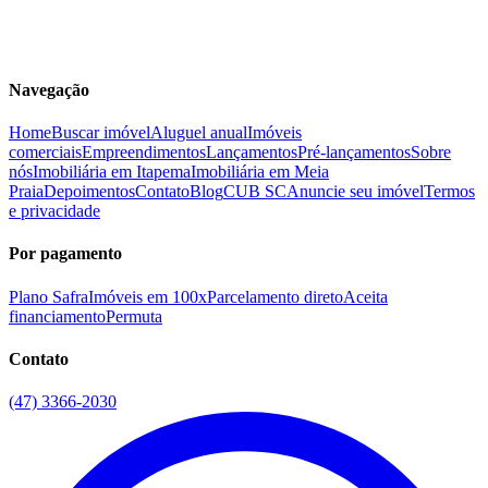
Navegação
Home
Buscar imóvel
Aluguel anual
Imóveis
comerciais
Empreendimentos
Lançamentos
Pré-lançamentos
Sobre
nós
Imobiliária em Itapema
Imobiliária em Meia
Praia
Depoimentos
Contato
Blog
CUB SC
Anuncie seu imóvel
Termos
e privacidade
Por pagamento
Plano Safra
Imóveis em 100x
Parcelamento direto
Aceita
financiamento
Permuta
Contato
(47) 3366-2030