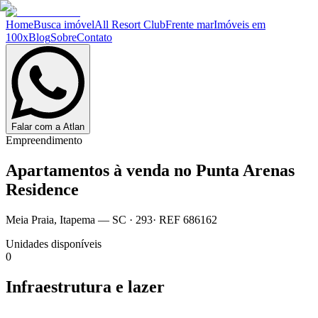
Home
Busca imóvel
All Resort Club
Frente mar
Imóveis em
100x
Blog
Sobre
Contato
Falar com a Atlan
Empreendimento
Apartamentos à venda no
Punta Arenas
Residence
Meia Praia
,
Itapema
— SC
·
293
· REF
686162
Unidades disponíveis
0
Infraestrutura e lazer