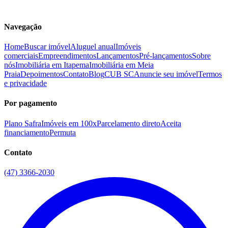
Navegação
Home
Buscar imóvel
Aluguel anual
Imóveis
comerciais
Empreendimentos
Lançamentos
Pré-lançamentos
Sobre
nós
Imobiliária em Itapema
Imobiliária em Meia
Praia
Depoimentos
Contato
Blog
CUB SC
Anuncie seu imóvel
Termos
e privacidade
Por pagamento
Plano Safra
Imóveis em 100x
Parcelamento direto
Aceita
financiamento
Permuta
Contato
(47) 3366-2030