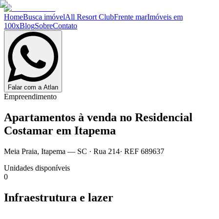
Home
Busca imóvel
All Resort Club
Frente mar
Imóveis em
100x
Blog
Sobre
Contato
Falar com a Atlan
Empreendimento
Apartamentos à venda no
Residencial
Costamar em Itapema
Meia Praia
,
Itapema
— SC
·
Rua 214
· REF
689637
Unidades disponíveis
0
Infraestrutura e lazer