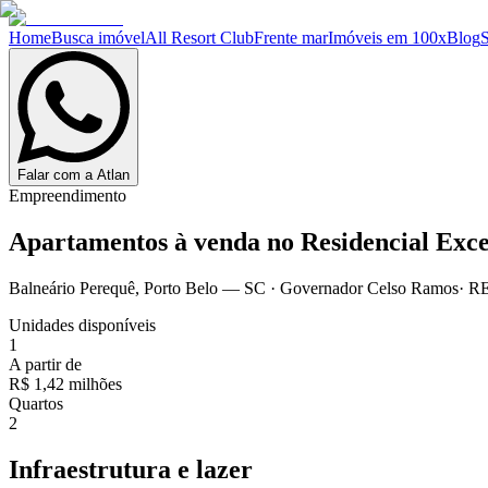
Home
Busca imóvel
All Resort Club
Frente mar
Imóveis em 100x
Blog
Falar com a Atlan
Empreendimento
Apartamentos à venda no
Residencial Exce
Balneário Perequê
,
Porto Belo
— SC
·
Governador Celso Ramos
· R
Unidades disponíveis
1
A partir de
R$ 1,42 milhões
Quartos
2
Infraestrutura e lazer