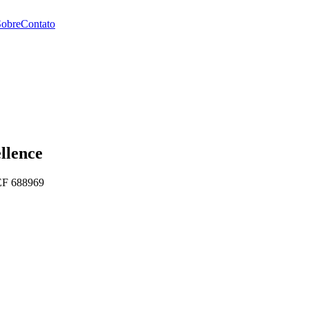
Sobre
Contato
llence
EF
688969