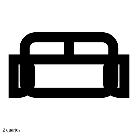
2
quarto
s