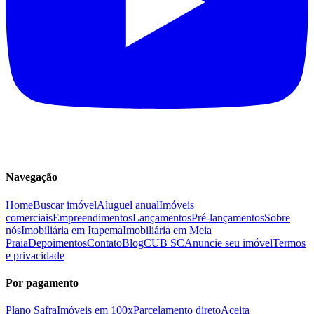
Navegação
Home
Buscar imóvel
Aluguel anual
Imóveis
comerciais
Empreendimentos
Lançamentos
Pré-lançamentos
Sobre
nós
Imobiliária em Itapema
Imobiliária em Meia
Praia
Depoimentos
Contato
Blog
CUB SC
Anuncie seu imóvel
Termos
e privacidade
Por pagamento
Plano Safra
Imóveis em 100x
Parcelamento direto
Aceita