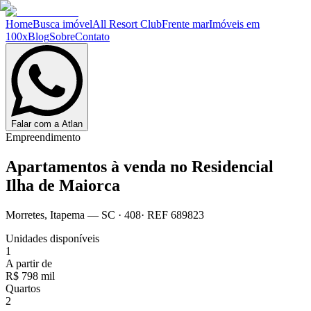
Home
Busca imóvel
All Resort Club
Frente mar
Imóveis em
100x
Blog
Sobre
Contato
Falar com a Atlan
Empreendimento
Apartamentos à venda no
Residencial
Ilha de Maiorca
Morretes
,
Itapema
— SC
·
408
· REF
689823
Unidades disponíveis
1
A partir de
R$ 798 mil
Quartos
2