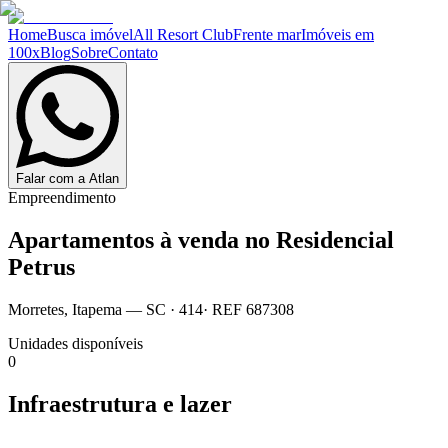
Home
Busca imóvel
All Resort Club
Frente mar
Imóveis em
100x
Blog
Sobre
Contato
Falar com a Atlan
Empreendimento
Apartamentos à venda no
Residencial
Petrus
Morretes
,
Itapema
— SC
·
414
· REF
687308
Unidades disponíveis
0
Infraestrutura e lazer