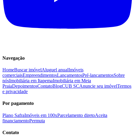
Navegação
Home
Buscar imóvel
Aluguel anual
Imóveis
comerciais
Empreendimentos
Lançamentos
Pré-lançamentos
Sobre
nós
Imobiliária em Itapema
Imobiliária em Meia
Praia
Depoimentos
Contato
Blog
CUB SC
Anuncie seu imóvel
Termos
e privacidade
Por pagamento
Plano Safra
Imóveis em 100x
Parcelamento direto
Aceita
financiamento
Permuta
Contato