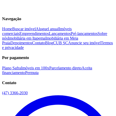
Navegação
Home
Buscar imóvel
Aluguel anual
Imóveis
comerciais
Empreendimentos
Lançamentos
Pré-lançamentos
Sobre
nós
Imobiliária em Itapema
Imobiliária em Meia
Praia
Depoimentos
Contato
Blog
CUB SC
Anuncie seu imóvel
Termos
e privacidade
Por pagamento
Plano Safra
Imóveis em 100x
Parcelamento direto
Aceita
financiamento
Permuta
Contato
(47) 3366-2030