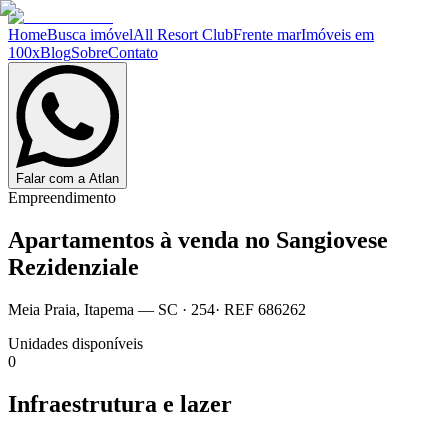
Home
Busca imóvel
All Resort Club
Frente mar
Imóveis em
100x
Blog
Sobre
Contato
Falar com a Atlan
Empreendimento
Apartamentos à venda no
Sangiovese
Rezidenziale
Meia Praia
,
Itapema
— SC
·
254
· REF
686262
Unidades disponíveis
0
Infraestrutura e lazer