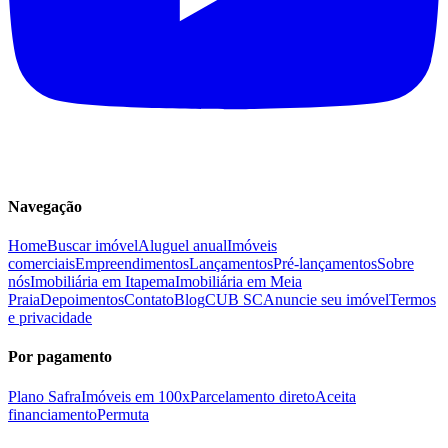
Navegação
Home
Buscar imóvel
Aluguel anual
Imóveis
comerciais
Empreendimentos
Lançamentos
Pré-lançamentos
Sobre
nós
Imobiliária em Itapema
Imobiliária em Meia
Praia
Depoimentos
Contato
Blog
CUB SC
Anuncie seu imóvel
Termos
e privacidade
Por pagamento
Plano Safra
Imóveis em 100x
Parcelamento direto
Aceita
financiamento
Permuta