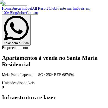
Home
Busca imóvel
All Resort Club
Frente mar
Imóveis em
100x
Blog
Sobre
Contato
Falar com a Atlan
Empreendimento
Apartamentos à venda no
Santa Maria
Residencial
Meia Praia
,
Itapema
— SC
·
252
· REF
687494
Unidades disponíveis
0
Infraestrutura e lazer