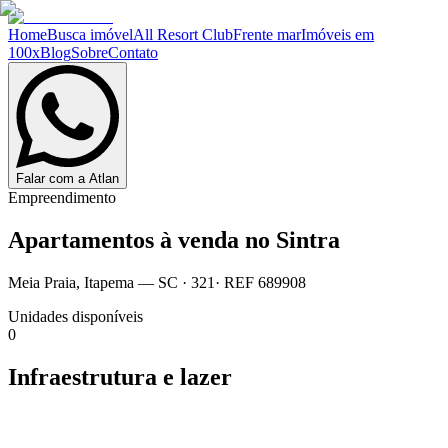
Home
Busca imóvel
All Resort Club
Frente mar
Imóveis em
100x
Blog
Sobre
Contato
Falar com a Atlan
Empreendimento
Apartamentos à venda no
Sintra
Meia Praia
,
Itapema
— SC
·
321
· REF
689908
Unidades disponíveis
0
Infraestrutura e lazer