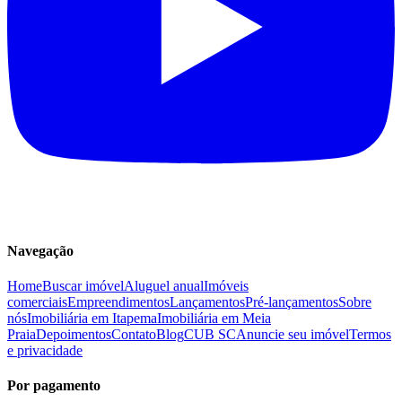
Navegação
Home
Buscar imóvel
Aluguel anual
Imóveis
comerciais
Empreendimentos
Lançamentos
Pré-lançamentos
Sobre
nós
Imobiliária em Itapema
Imobiliária em Meia
Praia
Depoimentos
Contato
Blog
CUB SC
Anuncie seu imóvel
Termos
e privacidade
Por pagamento