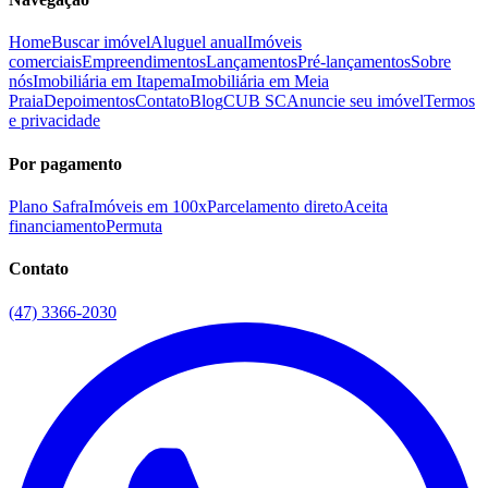
Home
Buscar imóvel
Aluguel anual
Imóveis
comerciais
Empreendimentos
Lançamentos
Pré-lançamentos
Sobre
nós
Imobiliária em Itapema
Imobiliária em Meia
Praia
Depoimentos
Contato
Blog
CUB SC
Anuncie seu imóvel
Termos
e privacidade
Por pagamento
Plano Safra
Imóveis em 100x
Parcelamento direto
Aceita
financiamento
Permuta
Contato
(47) 3366-2030