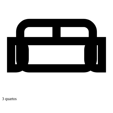
3
quarto
s