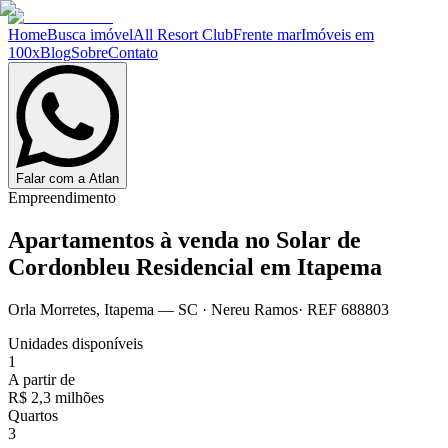
Home
Busca imóvel
All Resort Club
Frente mar
Imóveis em
100x
Blog
Sobre
Contato
Falar com a Atlan
Empreendimento
Apartamentos à venda no
Solar de
Cordonbleu Residencial em Itapema
Orla Morretes
,
Itapema
— SC
·
Nereu Ramos
· REF
688803
Unidades disponíveis
1
A partir de
R$ 2,3 milhões
Quartos
3