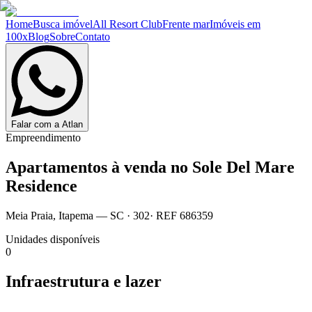
Home
Busca imóvel
All Resort Club
Frente mar
Imóveis em
100x
Blog
Sobre
Contato
Falar com a Atlan
Empreendimento
Apartamentos à venda no
Sole Del Mare
Residence
Meia Praia
,
Itapema
— SC
·
302
· REF
686359
Unidades disponíveis
0
Infraestrutura e lazer