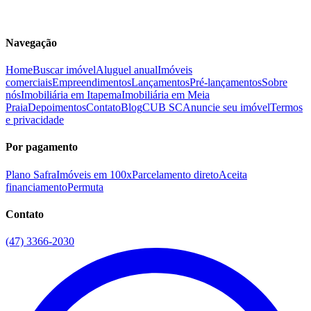
Navegação
Home
Buscar imóvel
Aluguel anual
Imóveis
comerciais
Empreendimentos
Lançamentos
Pré-lançamentos
Sobre
nós
Imobiliária em Itapema
Imobiliária em Meia
Praia
Depoimentos
Contato
Blog
CUB SC
Anuncie seu imóvel
Termos
e privacidade
Por pagamento
Plano Safra
Imóveis em 100x
Parcelamento direto
Aceita
financiamento
Permuta
Contato
(47) 3366-2030