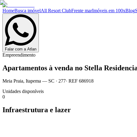
Home
Busca imóvel
All Resort Club
Frente mar
Imóveis em 100x
Blog
Falar com a Atlan
Empreendimento
Apartamentos à venda no
Stella Residencia
Meia Praia
,
Itapema
— SC
·
277
· REF
686918
Unidades disponíveis
0
Infraestrutura e lazer