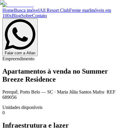
Home
Busca imóvel
All Resort Club
Frente mar
Imóveis em
100x
Blog
Sobre
Contato
Falar com a Atlan
Empreendimento
Apartamentos à venda no
Summer
Breeze Residence
Perequê
,
Porto Belo
— SC
·
Maria Júlia Santos Mafra
· REF
689056
Unidades disponíveis
0
Infraestrutura e lazer