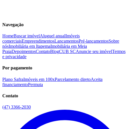
Navegação
Home
Buscar imóvel
Aluguel anual
Imóveis
comerciais
Empreendimentos
Lançamentos
Pré-lançamentos
Sobre
nós
Imobiliária em Itapema
Imobiliária em Meia
Praia
Depoimentos
Contato
Blog
CUB SC
Anuncie seu imóvel
Termos
e privacidade
Por pagamento
Plano Safra
Imóveis em 100x
Parcelamento direto
Aceita
financiamento
Permuta
Contato
(47) 3366-2030