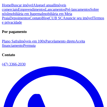
Home
Buscar imóvel
Aluguel anual
Imóveis
comerciais
Empreendimentos
Lançamentos
Pré-lançamentos
Sobre
nós
Imobiliária em Itapema
Imobiliária em Meia
Praia
Depoimentos
Contato
Blog
CUB SC
Anuncie seu imóvel
Termos
e privacidade
Por pagamento
Plano Safra
Imóveis em 100x
Parcelamento direto
Aceita
financiamento
Permuta
Contato
(47) 3366-2030