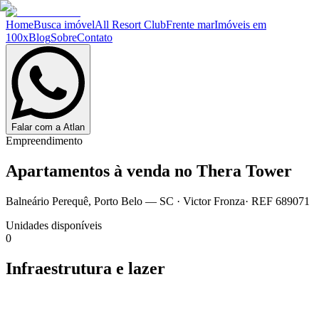
Home
Busca imóvel
All Resort Club
Frente mar
Imóveis em
100x
Blog
Sobre
Contato
Falar com a Atlan
Empreendimento
Apartamentos à venda no
Thera Tower
Balneário Perequê
,
Porto Belo
— SC
·
Victor Fronza
· REF
689071
Unidades disponíveis
0
Infraestrutura e lazer