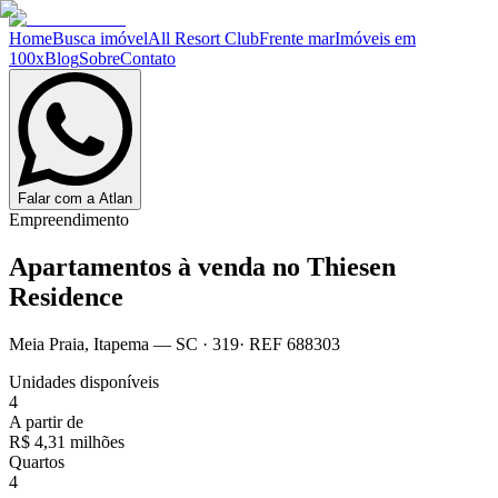
Home
Busca imóvel
All Resort Club
Frente mar
Imóveis em
100x
Blog
Sobre
Contato
Falar com a Atlan
Empreendimento
Apartamentos à venda no
Thiesen
Residence
Meia Praia
,
Itapema
— SC
·
319
· REF
688303
Unidades disponíveis
4
A partir de
R$ 4,31 milhões
Quartos
4