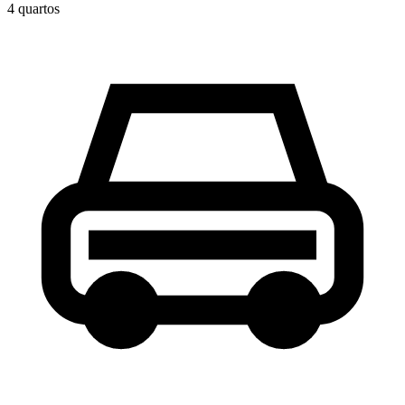
4
quarto
s