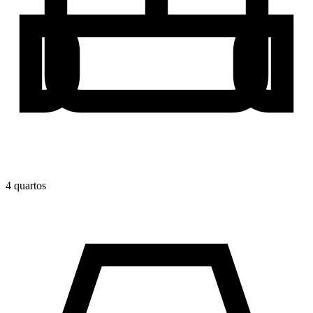
4
quarto
s