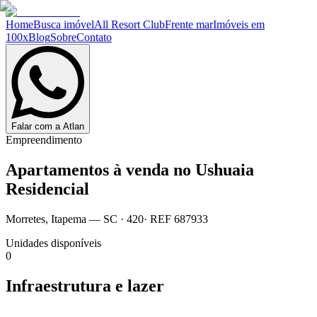
Home
Busca imóvel
All Resort Club
Frente mar
Imóveis em
100x
Blog
Sobre
Contato
Falar com a Atlan
Empreendimento
Apartamentos à venda no
Ushuaia
Residencial
Morretes
,
Itapema
— SC
·
420
· REF
687933
Unidades disponíveis
0
Infraestrutura e lazer