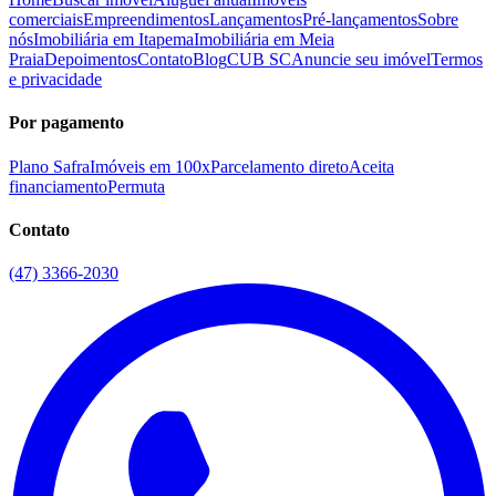
comerciais
Empreendimentos
Lançamentos
Pré-lançamentos
Sobre
nós
Imobiliária em Itapema
Imobiliária em Meia
Praia
Depoimentos
Contato
Blog
CUB SC
Anuncie seu imóvel
Termos
e privacidade
Por pagamento
Plano Safra
Imóveis em 100x
Parcelamento direto
Aceita
financiamento
Permuta
Contato
(47) 3366-2030