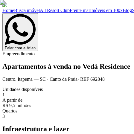
Home
Busca imóvel
All Resort Club
Frente mar
Imóveis em 100x
Blog
Falar com a Atlan
Empreendimento
Apartamentos à venda no
Vedá Residence
Centro
,
Itapema
— SC
·
Canto da Praia
· REF
692848
Unidades disponíveis
1
A partir de
R$ 9,5 milhões
Quartos
3
Infraestrutura e lazer