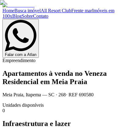
Home
Busca imóvel
All Resort Club
Frente mar
Imóveis em
100x
Blog
Sobre
Contato
Falar com a Atlan
Empreendimento
Apartamentos à venda no
Veneza
Residencial em Meia Praia
Meia Praia
,
Itapema
— SC
·
268
· REF
690580
Unidades disponíveis
0
Infraestrutura e lazer