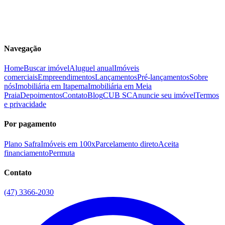
Navegação
Home
Buscar imóvel
Aluguel anual
Imóveis
comerciais
Empreendimentos
Lançamentos
Pré-lançamentos
Sobre
nós
Imobiliária em Itapema
Imobiliária em Meia
Praia
Depoimentos
Contato
Blog
CUB SC
Anuncie seu imóvel
Termos
e privacidade
Por pagamento
Plano Safra
Imóveis em 100x
Parcelamento direto
Aceita
financiamento
Permuta
Contato
(47) 3366-2030