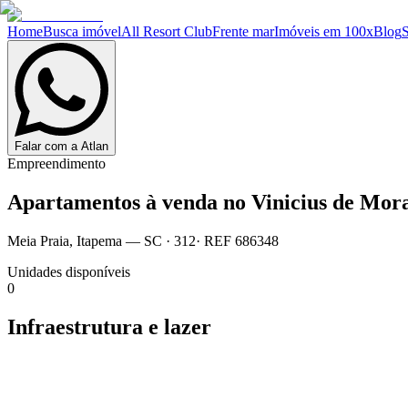
Home
Busca imóvel
All Resort Club
Frente mar
Imóveis em 100x
Blog
Falar com a Atlan
Empreendimento
Apartamentos à venda no
Vinicius de Mora
Meia Praia
,
Itapema
— SC
·
312
· REF
686348
Unidades disponíveis
0
Infraestrutura e lazer