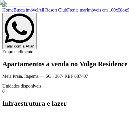
Home
Busca imóvel
All Resort Club
Frente mar
Imóveis em 100x
Blog
Falar com a Atlan
Empreendimento
Apartamentos à venda no
Volga Residence
Meia Praia
,
Itapema
— SC
·
307
· REF
687407
Unidades disponíveis
0
Infraestrutura e lazer