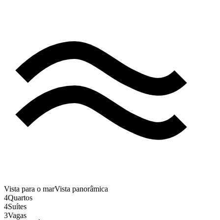
Vista para o mar
Vista panorâmica
4
Quartos
4
Suítes
3
Vagas