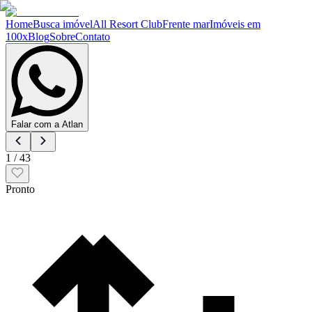
Home
Busca imóvel
All Resort Club
Frente mar
Imóveis em
100x
Blog
Sobre
Contato
Falar com a Atlan
1
/
43
Pronto