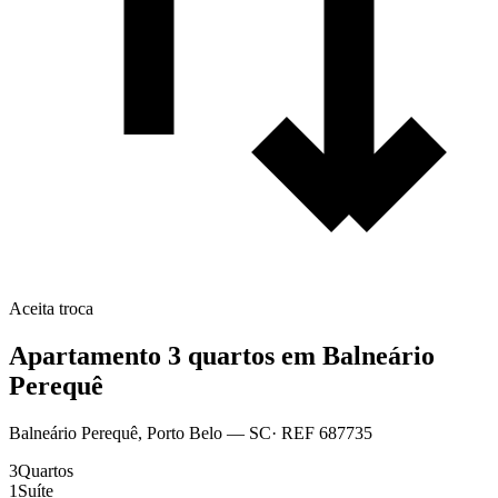
Aceita troca
Apartamento 3 quartos em Balneário
Perequê
Balneário Perequê
,
Porto Belo
— SC
· REF
687735
3
Quartos
1
Suíte