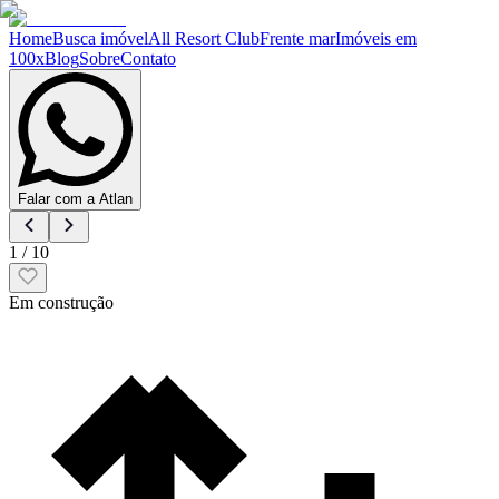
Home
Busca imóvel
All Resort Club
Frente mar
Imóveis em
100x
Blog
Sobre
Contato
Falar com a Atlan
1
/
10
Em construção