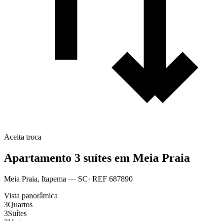
Aceita troca
Apartamento 3 suítes em Meia Praia
Meia Praia
,
Itapema
— SC
· REF
687890
Vista panorâmica
3
Quartos
3
Suítes