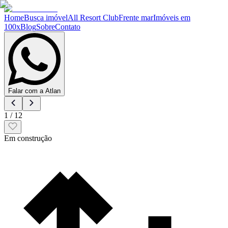
Home
Busca imóvel
All Resort Club
Frente mar
Imóveis em
100x
Blog
Sobre
Contato
Falar com a Atlan
1
/
12
Em construção