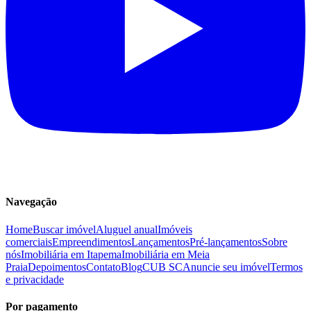
Navegação
Home
Buscar imóvel
Aluguel anual
Imóveis
comerciais
Empreendimentos
Lançamentos
Pré-lançamentos
Sobre
nós
Imobiliária em Itapema
Imobiliária em Meia
Praia
Depoimentos
Contato
Blog
CUB SC
Anuncie seu imóvel
Termos
e privacidade
Por pagamento