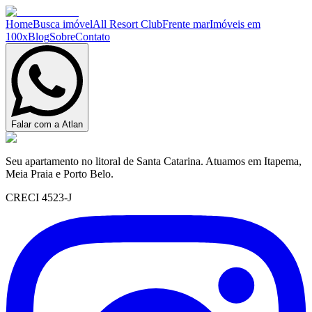
Home
Busca imóvel
All Resort Club
Frente mar
Imóveis em
100x
Blog
Sobre
Contato
Falar com a Atlan
Seu apartamento no litoral de Santa Catarina. Atuamos em Itapema,
Meia Praia e Porto Belo.
CRECI 4523-J